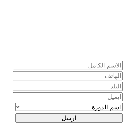
سجل تفاصيلك الآن وسنعود إليك قريباَ
أرسل