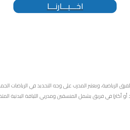
اخـــبـــارنـــا
ق الرياضية، ويعتبر المدرب على وجه التحديد في الرياضات الج
أو أكثر) في فريق يشمل المنسقين ومدربي اللياقة البدنية المتخ