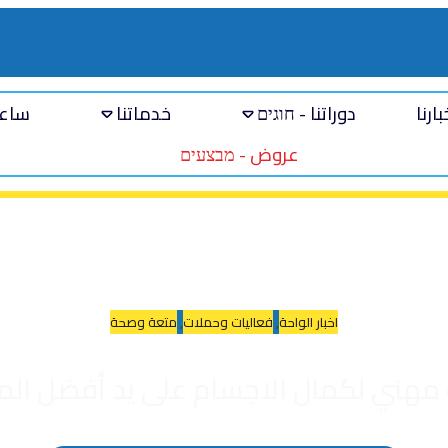
بارنا
دوراتنا - חוגים
خدماتنا
ساعا
عروض - מבצעים
اخبار الواحة
,
فعاليات وحملات
,
متعة وصحة
 مهني لكمال الاجسام على يد أفضل المد